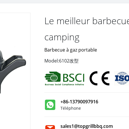
Le meilleur barbecue
camping
Barbecue à gaz portable
Model:6102改型
+86-13790097916
Téléphone
sales1@topgrillbbq.com