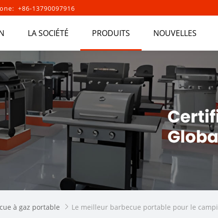
one: +86-13790097916
N
LA SOCIÉTÉ
PRODUITS
NOUVELLES
cue à gaz portable
Le meilleur barbecue portable pour le camp
