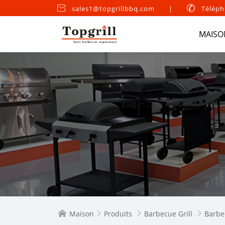

sales1@topgrillbbq.com
|

Téléph
MAISO
Maison
Produits
Barbecue Grill
Barbe



